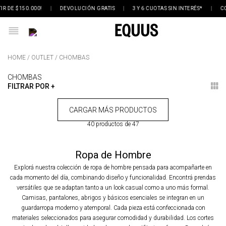
R DE $150.000!
|
DEVOLUCIÓN GRATIS
|
3 Y 6 CUOTAS SIN INTERÉS*
|
CO
OUTLET
CHOMBAS
CHOMBAS
FILTRAR POR +
40 productos de 47
Ropa de Hombre
Explorá nuestra colección de ropa de hombre pensada para acompañarte en
cada momento del día, combinando diseño y funcionalidad. Encontrá prendas
versátiles que se adaptan tanto a un look casual como a uno más formal.
Camisas, pantalones, abrigos y básicos esenciales se integran en un
guardarropa moderno y atemporal. Cada pieza está confeccionada con
materiales seleccionados para asegurar comodidad y durabilidad. Los cortes