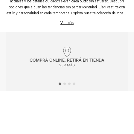
actuales y los detalles cuidados elevan cada outfit sin esfuerzo. Descubrí
opciones que siguen las tendencias sin perder identidad. Elegí vestirte con
estilo y personalidad en cada temporada. Explorá nuestra colección de ropa de
hombre pensada para acompañarte en cada momento del día, combinando
Ver más
diseño y funcionalidad. Encontrá prendas versátiles que se adaptan tanto a
un look casual como a uno más formal. Camisas, pantalones, abrigos y
Facilitadores de compra
básicos esenciales se integran en un guardarropa moderno y atemporal. Cada
pieza está confeccionada con materiales seleccionados para asegurar
comodidad y durabilidad. Los cortes actuales y los detalles cuidados elevan
cada outfit sin esfuerzo. Descubrí opciones que siguen las tendencias sin
COMPRÁ ONLINE, RETIRÁ EN TIENDA
perder identidad. Elegí vestirte con estilo y personalidad en cada temporada.
VER MÁS