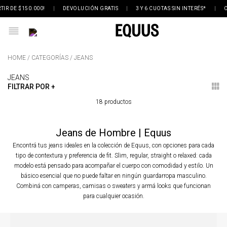
TIR DE $150.000!
|
DEVOLUCIÓN GRATIS
|
3 Y 6 CUOTAS SIN INTERÉS*
|
C
CATEGORÍAS
JEANS
JEANS
FILTRAR POR +
18 productos
Jeans de Hombre | Equus
Encontrá tus jeans ideales en la colección de Equus, con opciones para cada
tipo de contextura y preferencia de fit. Slim, regular, straight o relaxed: cada
modelo está pensado para acompañar el cuerpo con comodidad y estilo. Un
básico esencial que no puede faltar en ningún guardarropa masculino.
Combiná con camperas, camisas o sweaters y armá looks que funcionan
para cualquier ocasión.
Facilitadores de compra