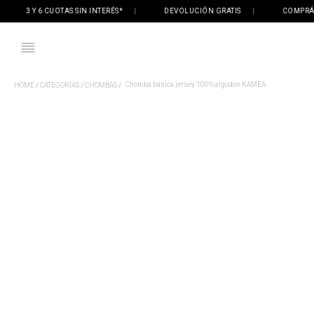
3 Y 6 CUOTAS SIN INTERÉS*
|
DEVOLUCIÓN GRATIS
|
COMPRÁ ONL
Chomba básica jersey 100% algodón KAMEA
CATEGORÍAS
CHOMBAS