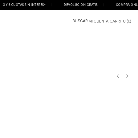
 Y 6 CUOTAS SIN INTERÉS*
|
DEVOLUCIÓN GRATIS
|
COMPRÁ ONLINE,
BUSCAR
MI CUENTA
0