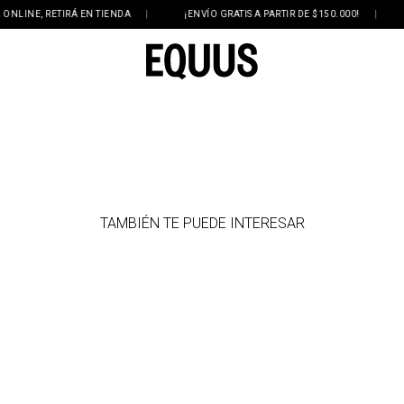
INE, RETIRÁ EN TIENDA
|
¡ENVÍO GRATIS A PARTIR DE $150.000!
|
3
TAMBIÉN TE PUEDE INTERESAR