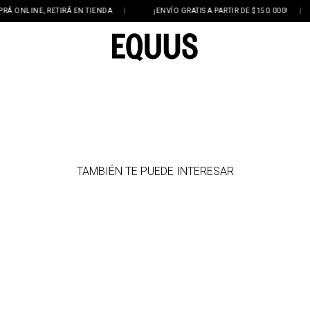
ONLINE, RETIRÁ EN TIENDA
|
¡ENVÍO GRATIS A PARTIR DE $150.000!
|
TAMBIÉN TE PUEDE INTERESAR