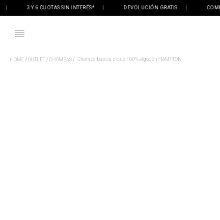
3 Y 6 CUOTAS SIN INTERÉS*
|
DEVOLUCIÓN GRATIS
|
COMPRÁ 
Chomba básica piqué 100% algodón HAMPTON
OUTLET
CHOMBAS