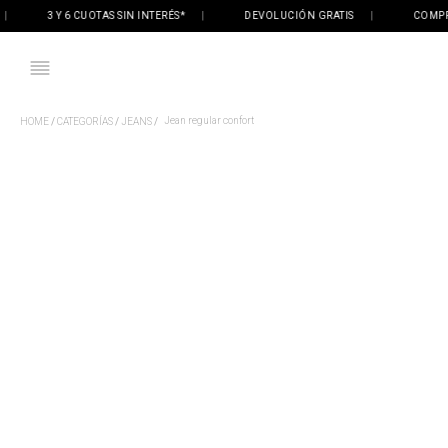
3 Y 6 CUOTAS SIN INTERÉS*
|
DEVOLUCIÓN GRATIS
|
COMPRÁ O
Jean regular confort
CATEGORÍAS
JEANS