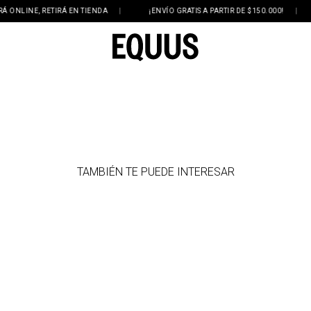
NLINE, RETIRÁ EN TIENDA
|
¡ENVÍO GRATIS A PARTIR DE $150.000!
|
TAMBIÉN TE PUEDE INTERESAR