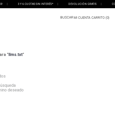
|
3 Y 6 CUOTAS SIN INTERÉS*
|
DEVOLUCIÓN GRATIS
|
COMPR
BUSCAR
MI CUENTA
0
ara "
llms.txt
"
dos
 búsqueda
rmino deseado