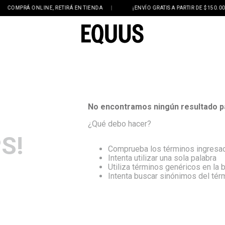
OMPRÁ ONLINE, RETIRÁ EN TIENDA
|
¡ENVÍO GRATIS A PARTIR DE $150.000!
No encontramos ningún resultado p
¿Qué debo hacer?
S!
Comprueba los términos ingresa
Intenta utilizar una sola palabra
Utiliza términos genéricos en la
Intenta buscar sinónimos del té