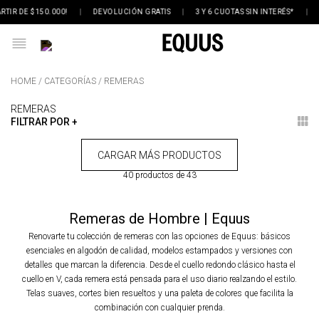
RTIR DE $150.000!
|
DEVOLUCIÓN GRATIS
|
3 Y 6 CUOTAS SIN INTERÉS*
|
CATEGORÍAS
REMERAS
REMERAS
FILTRAR POR +
40 productos de 43
Remeras de Hombre | Equus
Renovarte tu colección de remeras con las opciones de Equus: básicos
esenciales en algodón de calidad, modelos estampados y versiones con
detalles que marcan la diferencia. Desde el cuello redondo clásico hasta el
cuello en V, cada remera está pensada para el uso diario realzando el estilo.
Telas suaves, cortes bien resueltos y una paleta de colores que facilita la
combinación con cualquier prenda.