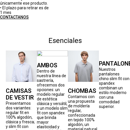
únicamente ese producto.
• El plazo para retirar es de
1 mes
CONTACTANOS
Esenciales
PANTALON
AMBOS
Nuestros
Dentro de
pantalones
nuestra línea de
chino slim fit con
sastrería,
spandex
ofrecemos dos
combinan un
CAMISAS
CHOMBAS
opciones: un
estilo moderno
modelo regular
DE VESTIR
Contamos con
con una
de estética
una propuesta
comodidad
Presentamos
clásica y versátil,
de moldería
superior.
dos variantes:
y un modelo slim
regular,
regular fit en
fit con spandex
confeccionada
100% algodón,
que brinda
en tejido 100%
clásica y fresca;
mayor
algodón, un
y slim fit con
elasticidad y
material natural,