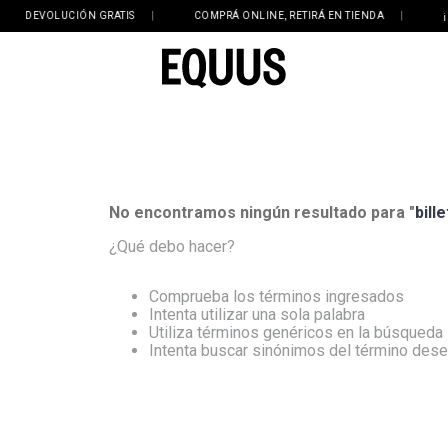
DEVOLUCIÓN GRATIS
|
COMPRÁ ONLINE, RETIRÁ EN TIENDA
|
¡ENV
No encontramos ningún resultado para "
bill
¿Qué debo hacer?
Comprueba los términos ingresados
Intenta utilizar una sola palabra
Utiliza términos genéricos en la búsqueda
Intenta buscar sinónimos del término des