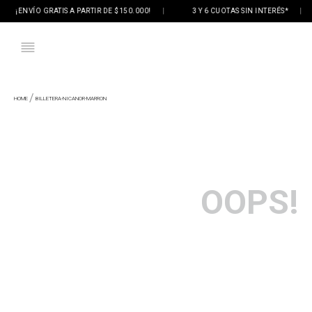
¡ENVÍO GRATIS A PARTIR DE $150.000!
|
3 Y 6 CUOTAS SIN INTERÉS*
|
BILLETERA-NICANOR-MARRON
OOPS!