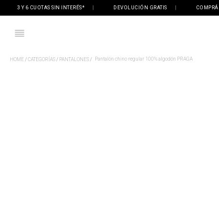
3 Y 6 CUOTAS SIN INTERÉS*
|
DEVOLUCIÓN GRATIS
|
COMPRÁ ONL
Pantalón chino regular 100% algodón PRAGA
CATEGORÍAS
PANTALONES