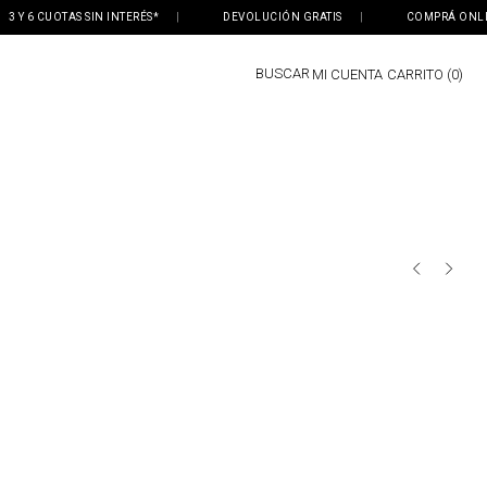
 Y 6 CUOTAS SIN INTERÉS*
|
DEVOLUCIÓN GRATIS
|
COMPRÁ ONLINE,
BUSCAR
MI CUENTA
0