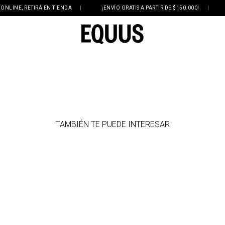
INE, RETIRÁ EN TIENDA
|
¡ENVÍO GRATIS A PARTIR DE $150.000!
|
3
TAMBIÉN TE PUEDE INTERESAR