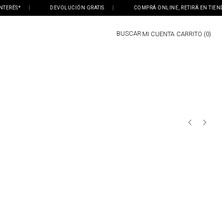
ERÉS*
|
DEVOLUCIÓN GRATIS
|
COMPRÁ ONLINE, RETIRÁ EN TIENDA
BUSCAR
MI CUENTA
0