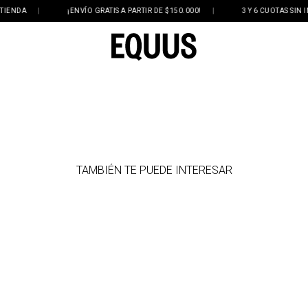
ENDA
|
¡ENVÍO GRATIS A PARTIR DE $150.000!
|
3 Y 6 CUOTAS SIN INT
TAMBIÉN TE PUEDE INTERESAR