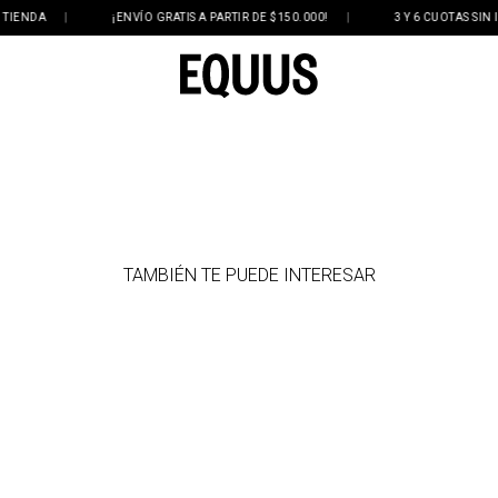
ENDA
|
¡ENVÍO GRATIS A PARTIR DE $150.000!
|
3 Y 6 CUOTAS SIN INT
TAMBIÉN TE PUEDE INTERESAR