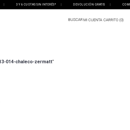
|
3 Y 6 CUOTAS SIN INTERÉS*
|
DEVOLUCIÓN GRATIS
|
COMPR
BUSCAR
MI CUENTA
0
13-014-chaleco-zermatt
"
o