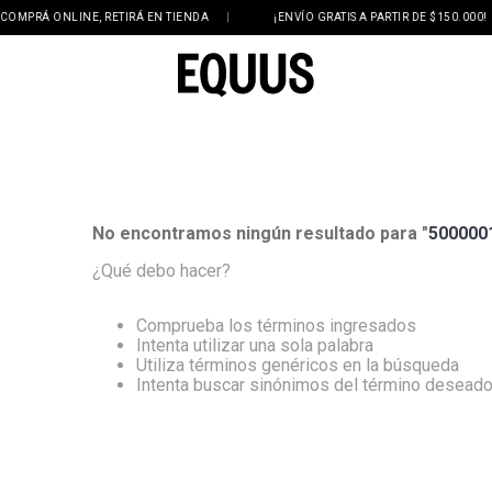
OMPRÁ ONLINE, RETIRÁ EN TIENDA
|
¡ENVÍO GRATIS A PARTIR DE $150.000!
No encontramos ningún resultado para "
500000
¿Qué debo hacer?
Comprueba los términos ingresados
Intenta utilizar una sola palabra
Utiliza términos genéricos en la búsqueda
Intenta buscar sinónimos del término desead