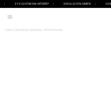
3 Y 6 CUOTAS SIN INTERÉS*
|
DEVOLUCIÓN GRATIS
|
COMPRÁ
Remera tramada
CATEGORÍAS
REMERAS