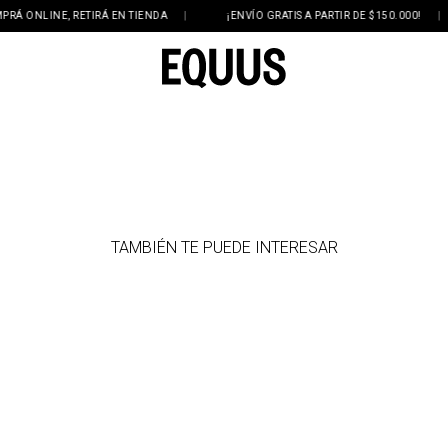
 ONLINE, RETIRÁ EN TIENDA
|
¡ENVÍO GRATIS A PARTIR DE $150.000!
|
TAMBIÉN TE PUEDE INTERESAR