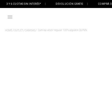
3 Y 6 CUOTAS SIN INTERÉS*
|
DEVOLUCIÓN GRATIS
|
COMPRÁ ONLI
Camisa vestir regular 100% algodón QUINN
OUTLET
CAMISAS