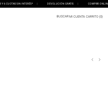
 6 CUOTAS SIN INTERÉS*
|
DEVOLUCIÓN GRATIS
|
COMPRÁ ONLINE, R
BUSCAR
MI CUENTA
0