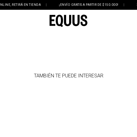
NE, RETIRÁ EN TIENDA
|
¡ENVÍO GRATIS A PARTIR DE $150.000!
|
3 Y
TAMBIÉN TE PUEDE INTERESAR