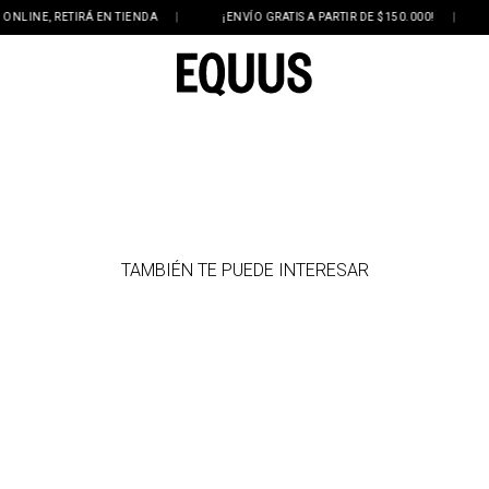
INE, RETIRÁ EN TIENDA
|
¡ENVÍO GRATIS A PARTIR DE $150.000!
|
3 
TAMBIÉN TE PUEDE INTERESAR