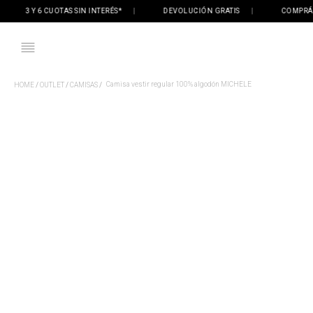
3 Y 6 CUOTAS SIN INTERÉS*
|
DEVOLUCIÓN GRATIS
|
COMPRÁ ONL
Camisa vestir regular 100% algodón MICHELE
OUTLET
CAMISAS