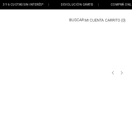
Y 6 CUOTAS SIN INTERÉS*
|
DEVOLUCIÓN GRATIS
|
COMPRÁ ONLINE, 
BUSCAR
MI CUENTA
0