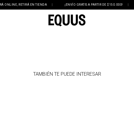
NLINE, RETIRÁ EN TIENDA
|
¡ENVÍO GRATIS A PARTIR DE $150.000!
|
TAMBIÉN TE PUEDE INTERESAR