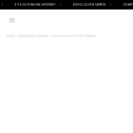
3 Y 6 CUOTAS SIN INTERÉS*
|
DEVOLUCIÓN GRATIS
|
COMPRÁ O
Camisa vestir slim 100% algodón
CATEGORÍAS
CAMISAS