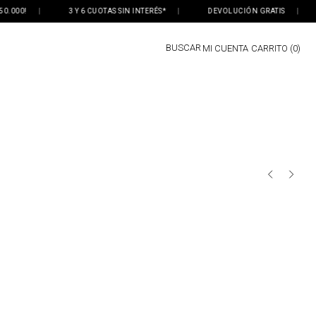
50.000!
|
3 Y 6 CUOTAS SIN INTERÉS*
|
DEVOLUCIÓN GRATIS
|
BUSCAR
MI CUENTA
0