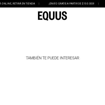
LINE, RETIRÁ EN TIENDA
|
¡ENVÍO GRATIS A PARTIR DE $150.000!
|
3
TAMBIÉN TE PUEDE INTERESAR