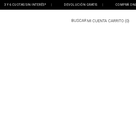
 Y 6 CUOTAS SIN INTERÉS*
|
DEVOLUCIÓN GRATIS
|
COMPRÁ ONLINE,
BUSCAR
MI CUENTA
0