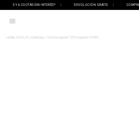
3 Y 6 CUOTAS SIN INTERÉS*
|
DEVOLUCIÓN GRATIS
|
COMPRÁ ON
Camisa regular 100% algodón OTARU
OUTLET
CAMISAS