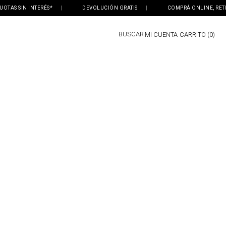
SIN INTERÉS*
|
DEVOLUCIÓN GRATIS
|
COMPRÁ ONLINE, RETIRÁ EN 
BUSCAR
MI CUENTA
0