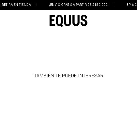
 EN TIENDA
|
¡ENVÍO GRATIS A PARTIR DE $150.000!
|
3 Y 6 CUOTAS 
TAMBIÉN TE PUEDE INTERESAR