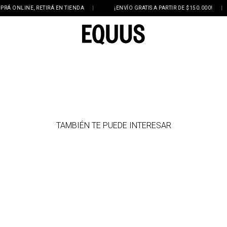
ONLINE, RETIRÁ EN TIENDA
|
¡ENVÍO GRATIS A PARTIR DE $150.000!
|
TAMBIÉN TE PUEDE INTERESAR