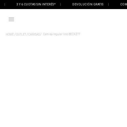
3 Y 6 CUOTAS SIN INTERÉS*
|
DEVOLUCIÓN GRATIS
|
COMPRÁ 
Camisa regular lino BECKETT
OUTLET
CAMISAS