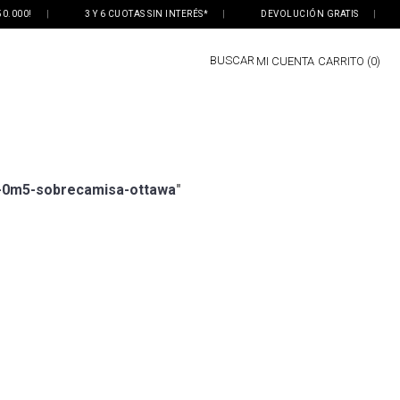
.000!
|
3 Y 6 CUOTAS SIN INTERÉS*
|
DEVOLUCIÓN GRATIS
|
BUSCAR
MI CUENTA
0
-0m5-sobrecamisa-ottawa
"