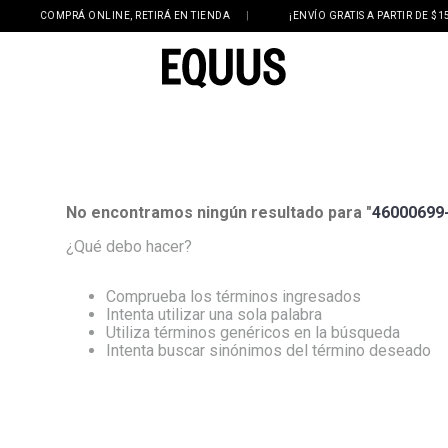
COMPRÁ ONLINE, RETIRÁ EN TIENDA
|
¡ENVÍO GRATIS A PARTIR DE $150
No encontramos ningún resultado para "
46000699
¿Qué debo hacer?
Comprueba los términos ingresados
Intenta utilizar una sola palabra
Utiliza términos genéricos en la búsqueda
Intenta buscar sinónimos del término deseado