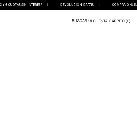
 6 CUOTAS SIN INTERÉS*
|
DEVOLUCIÓN GRATIS
|
COMPRÁ ONLINE, R
BUSCAR
MI CUENTA
0