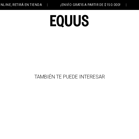
E, RETIRÁ EN TIENDA
|
¡ENVÍO GRATIS A PARTIR DE $150.000!
|
3 Y
TAMBIÉN TE PUEDE INTERESAR