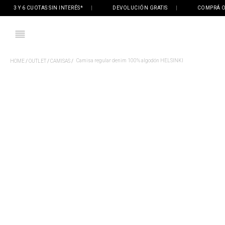
3 Y 6 CUOTAS SIN INTERÉS*
|
DEVOLUCIÓN GRATIS
|
COMPRÁ ONLIN
Camisa regular denim 100% algodón HELSINKI
OUTLET
CAMISAS