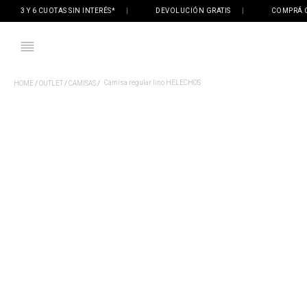
3 Y 6 CUOTAS SIN INTERÉS*
|
DEVOLUCIÓN GRATIS
|
COMPRÁ ONLI
Camisa regular lino HELECHOS
OUTLET
CAMISAS