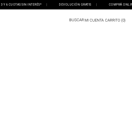
 6 CUOTAS SIN INTERÉS*
|
DEVOLUCIÓN GRATIS
|
COMPRÁ ONLINE, R
BUSCAR
MI CUENTA
0