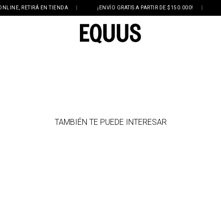
NE, RETIRÁ EN TIENDA
|
¡ENVÍO GRATIS A PARTIR DE $150.000!
|
3 Y
TAMBIÉN TE PUEDE INTERESAR