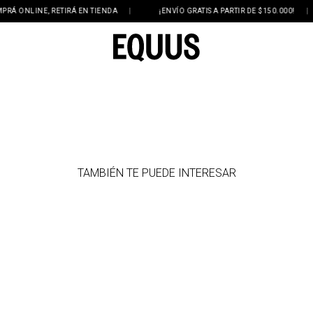
 ONLINE, RETIRÁ EN TIENDA
|
¡ENVÍO GRATIS A PARTIR DE $150.000!
|
TAMBIÉN TE PUEDE INTERESAR