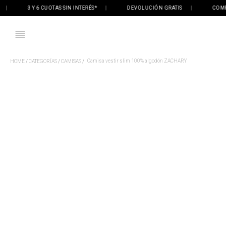
3 Y 6 CUOTAS SIN INTERÉS*
|
DEVOLUCIÓN GRATIS
|
COMPRÁ 
Camisa vestir slim 100% algodón ZACHARY
CATEGORÍAS
CAMISAS