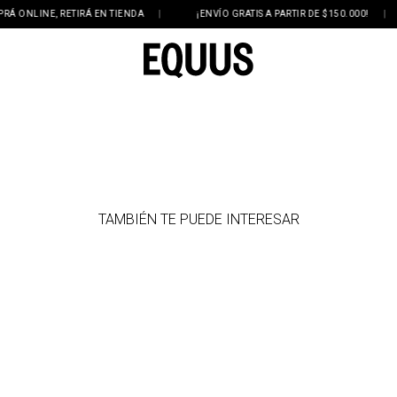
ONLINE, RETIRÁ EN TIENDA
|
¡ENVÍO GRATIS A PARTIR DE $150.000!
|
TAMBIÉN TE PUEDE INTERESAR