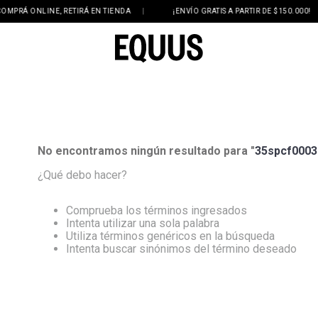
PRÁ ONLINE, RETIRÁ EN TIENDA
|
¡ENVÍO GRATIS A PARTIR DE $150.000!
|
No encontramos ningún resultado para "
35spcf0003
¿Qué debo hacer?
Comprueba los términos ingresados
Intenta utilizar una sola palabra
Utiliza términos genéricos en la búsqueda
Intenta buscar sinónimos del término deseado