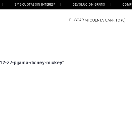
3 Y 6 CUOTAS SIN INTERÉS*
|
DEVOLUCIÓN GRATIS
|
COMPRÁ 
BUSCAR
MI CUENTA
0
12-z7-pijama-disney-mickey
"