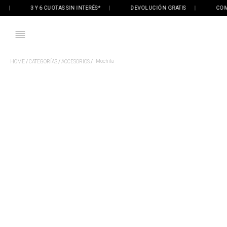
3 Y 6 CUOTAS SIN INTERÉS*
|
DEVOLUCIÓN GRATIS
|
COMPRÁ
Mochila
CATEGORÍAS
ACCESORIOS