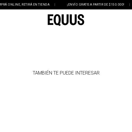
 ONLINE, RETIRÁ EN TIENDA
|
¡ENVÍO GRATIS A PARTIR DE $150.000!
|
TAMBIÉN TE PUEDE INTERESAR