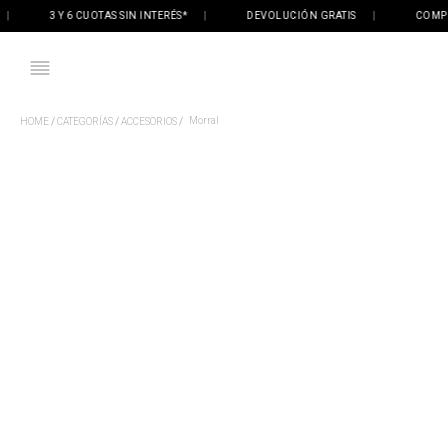
3 Y 6 CUOTAS SIN INTERÉS*
|
DEVOLUCIÓN GRATIS
|
COMPRÁ O
Morral
CATEGORÍAS
ACCESORIOS