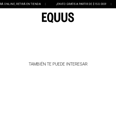
NLINE, RETIRÁ EN TIENDA
|
¡ENVÍO GRATIS A PARTIR DE $150.000!
|
TAMBIÉN TE PUEDE INTERESAR