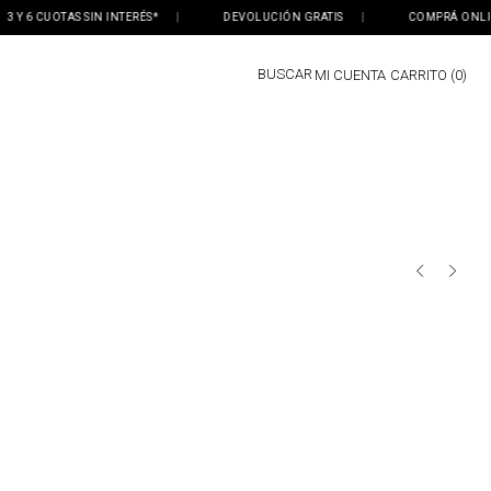
Y 6 CUOTAS SIN INTERÉS*
|
DEVOLUCIÓN GRATIS
|
COMPRÁ ONLINE, 
BUSCAR
MI CUENTA
0