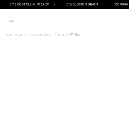
3 Y 6 CUOTAS SIN INTERÉS*
|
DEVOLUCIÓN GRATIS
|
COMPRÁ ONLI
Riñonera MATTHEW
CATEGORÍAS
ACCESORIOS