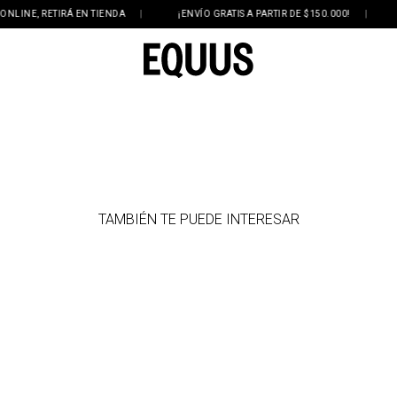
NE, RETIRÁ EN TIENDA
|
¡ENVÍO GRATIS A PARTIR DE $150.000!
|
3 
TAMBIÉN TE PUEDE INTERESAR