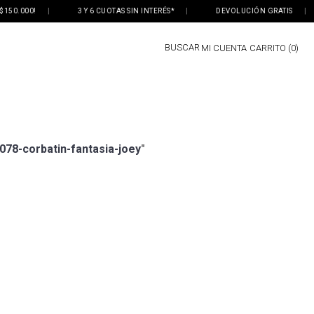
50.000!
|
3 Y 6 CUOTAS SIN INTERÉS*
|
DEVOLUCIÓN GRATIS
|
BUSCAR
MI CUENTA
0
078-corbatin-fantasia-joey
"