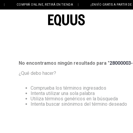
|
COMPRÁ ONLINE, RETIRÁ EN TIENDA
|
¡ENVÍO GRATIS A PARTIR DE $1
No encontramos ningún resultado para "
28000003-
¿Qué debo hacer?
Comprueba los términos ingresados
Intenta utilizar una sola palabra
Utiliza términos genéricos en la búsqueda
Intenta buscar sinónimos del término deseado