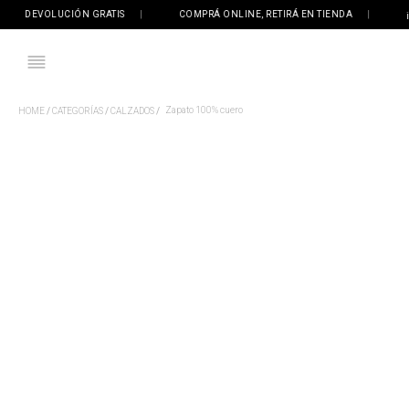
DEVOLUCIÓN GRATIS
|
COMPRÁ ONLINE, RETIRÁ EN TIENDA
|
¡EN
Zapato 100% cuero
CATEGORÍAS
CALZADOS