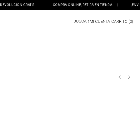
VOLUCIÓN GRATIS
|
COMPRÁ ONLINE, RETIRÁ EN TIENDA
|
¡ENVÍO G
BUSCAR
MI CUENTA
0