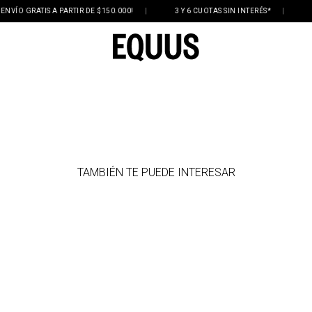
VÍO GRATIS A PARTIR DE $150.000!
|
3 Y 6 CUOTAS SIN INTERÉS*
|
DE
TAMBIÉN TE PUEDE INTERESAR