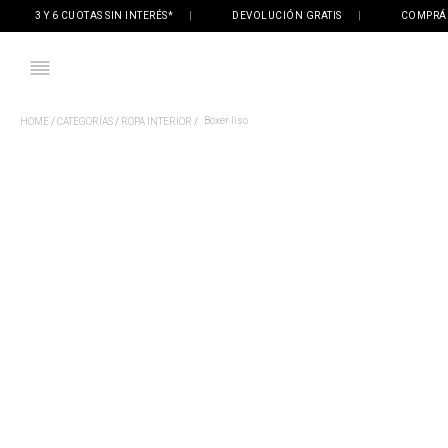
3 Y 6 CUOTAS SIN INTERÉS*
|
DEVOLUCIÓN GRATIS
|
COMPRÁ ONL
Boxer liso
CATEGORÍAS
ROPA INTERIOR