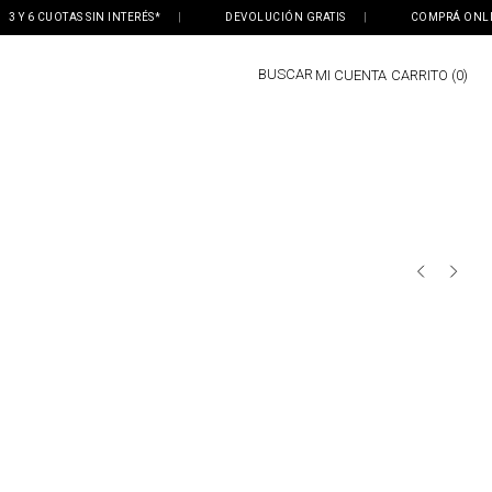
Y 6 CUOTAS SIN INTERÉS*
|
DEVOLUCIÓN GRATIS
|
COMPRÁ ONLINE, 
BUSCAR
MI CUENTA
0