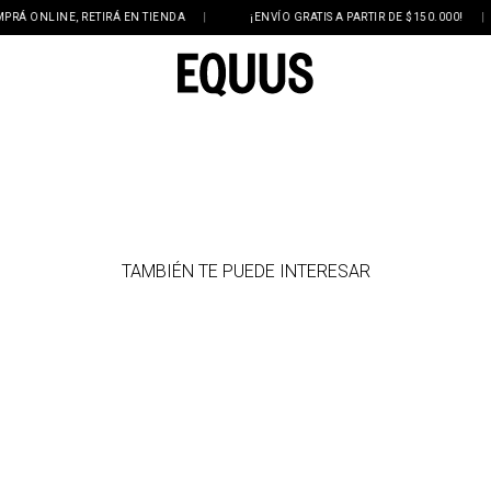
 ONLINE, RETIRÁ EN TIENDA
|
¡ENVÍO GRATIS A PARTIR DE $150.000!
|
TAMBIÉN TE PUEDE INTERESAR