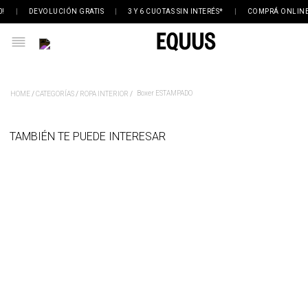
|
DEVOLUCIÓN GRATIS
|
3 Y 6 CUOTAS SIN INTERÉS*
|
COMPRÁ ONLINE, 
Boxer ESTAMPADO
CATEGORÍAS
ROPA INTERIOR
TAMBIÉN TE PUEDE INTERESAR