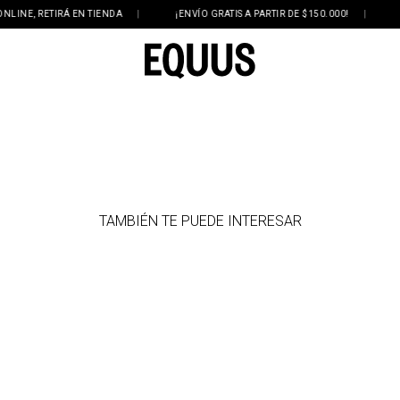
NE, RETIRÁ EN TIENDA
|
¡ENVÍO GRATIS A PARTIR DE $150.000!
|
3 Y
TAMBIÉN TE PUEDE INTERESAR