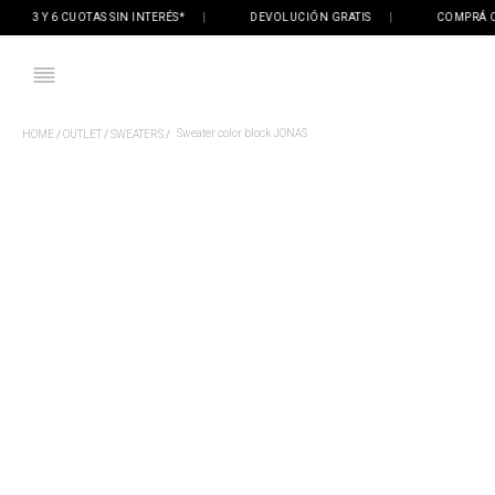
3 Y 6 CUOTAS SIN INTERÉS*
|
DEVOLUCIÓN GRATIS
|
COMPRÁ ONLI
Sweater color block JONAS
OUTLET
SWEATERS