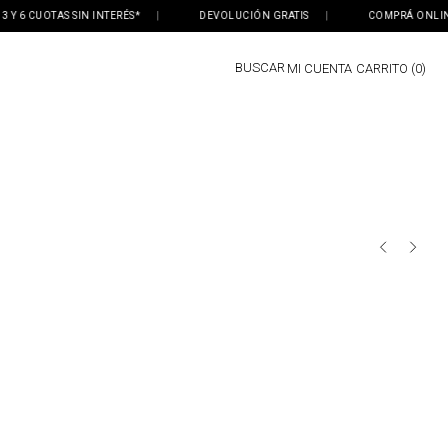
 6 CUOTAS SIN INTERÉS*
|
DEVOLUCIÓN GRATIS
|
COMPRÁ ONLINE, R
BUSCAR
MI CUENTA
0