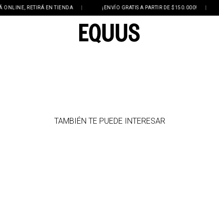
LINE, RETIRÁ EN TIENDA
|
¡ENVÍO GRATIS A PARTIR DE $150.000!
|
TAMBIÉN TE PUEDE INTERESAR