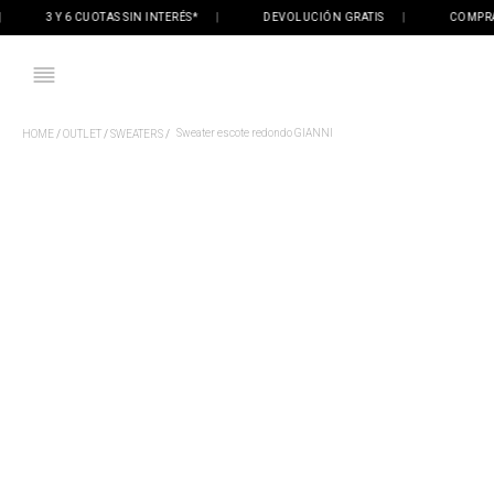
3 Y 6 CUOTAS SIN INTERÉS*
|
DEVOLUCIÓN GRATIS
|
COMPRÁ ON
Sweater escote redondo GIANNI
OUTLET
SWEATERS