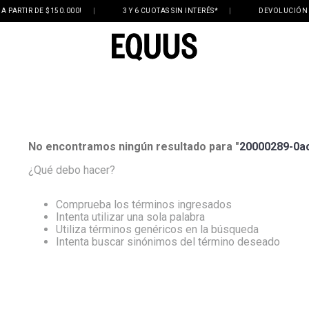
PARTIR DE $150.000!
|
3 Y 6 CUOTAS SIN INTERÉS*
|
DEVOLUCIÓN GR
No encontramos ningún resultado para "
20000289-0ac
¿Qué debo hacer?
Comprueba los términos ingresados
Intenta utilizar una sola palabra
Utiliza términos genéricos en la búsqueda
Intenta buscar sinónimos del término deseado