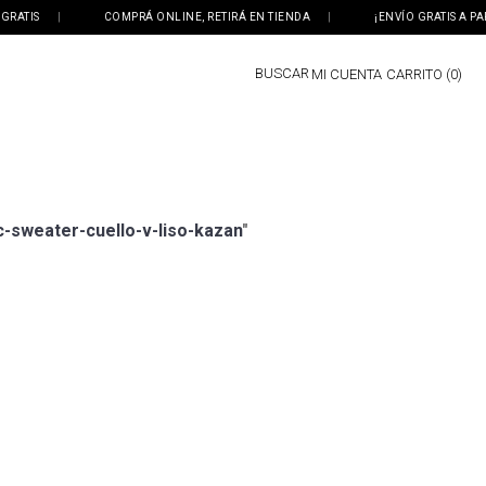
ATIS
|
COMPRÁ ONLINE, RETIRÁ EN TIENDA
|
¡ENVÍO GRATIS A PART
BUSCAR
MI CUENTA
0
-sweater-cuello-v-liso-kazan
"