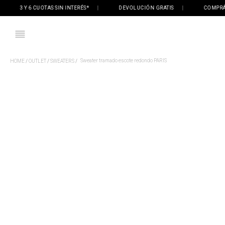
3 Y 6 CUOTAS SIN INTERÉS*
|
DEVOLUCIÓN GRATIS
|
COMPRÁ ON
Sweater tramado escote redondo PARIS
OUTLET
SWEATERS