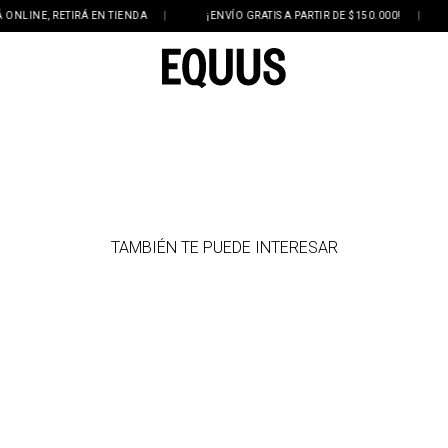
LINE, RETIRÁ EN TIENDA
|
¡ENVÍO GRATIS A PARTIR DE $150.000!
|
TAMBIÉN TE PUEDE INTERESAR