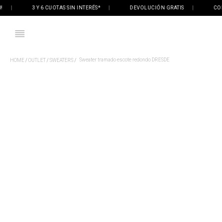
|
3 Y 6 CUOTAS SIN INTERÉS*
|
DEVOLUCIÓN GRATIS
|
COMPRÁ
Sweater tramado escote redondo DRESDE
OUTLET
SWEATERS