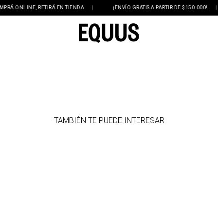
 ONLINE, RETIRÁ EN TIENDA
|
¡ENVÍO GRATIS A PARTIR DE $150.000!
|
TAMBIÉN TE PUEDE INTERESAR