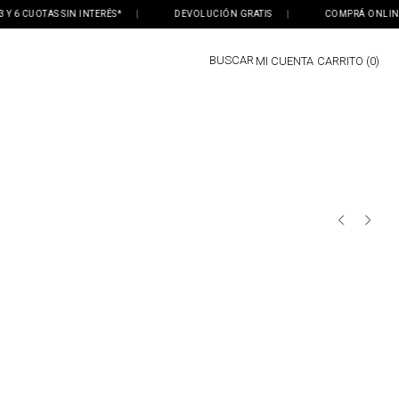
 6 CUOTAS SIN INTERÉS*
|
DEVOLUCIÓN GRATIS
|
COMPRÁ ONLINE, R
BUSCAR
MI CUENTA
0