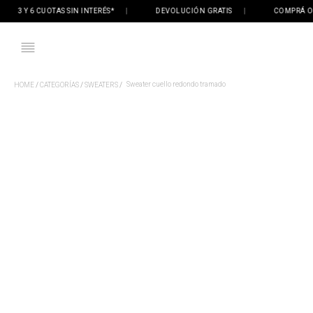
3 Y 6 CUOTAS SIN INTERÉS*
|
DEVOLUCIÓN GRATIS
|
COMPRÁ ONLI
Sweater cuello redondo tramado
CATEGORÍAS
SWEATERS