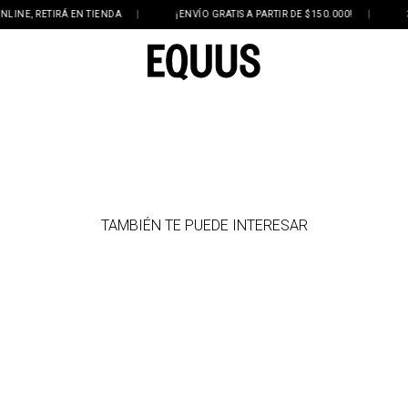
NE, RETIRÁ EN TIENDA
|
¡ENVÍO GRATIS A PARTIR DE $150.000!
|
3 Y
TAMBIÉN TE PUEDE INTERESAR