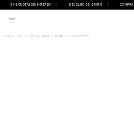
3 Y 6 CUOTAS SIN INTERÉS*
|
DEVOLUCIÓN GRATIS
|
COMPRÁ ONLI
Sweater 100% lana merino
CATEGORÍAS
SWEATERS