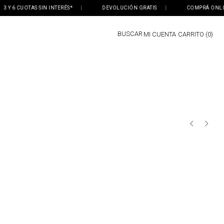
Y 6 CUOTAS SIN INTERÉS*
|
DEVOLUCIÓN GRATIS
|
COMPRÁ ONLINE, 
BUSCAR
MI CUENTA
0