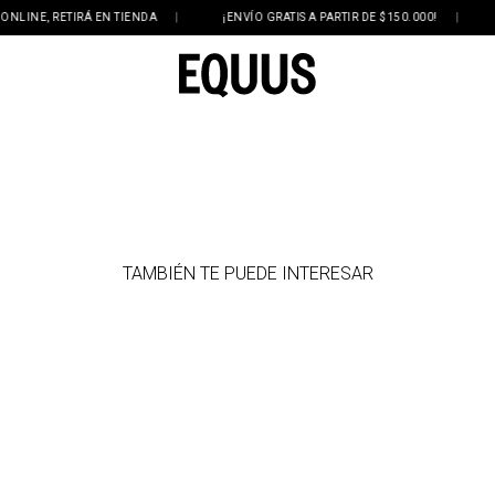
NE, RETIRÁ EN TIENDA
|
¡ENVÍO GRATIS A PARTIR DE $150.000!
|
3 
TAMBIÉN TE PUEDE INTERESAR