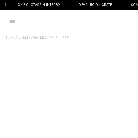
3 Y 6 CUOTAS SIN INTERÉS*
|
DEVOLUCIÓN GRATIS
|
COMPRÁ 
SWEATER LUND
OUTLET
SWEATERS