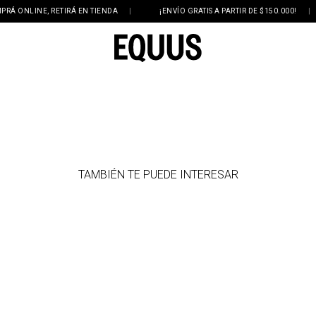
ONLINE, RETIRÁ EN TIENDA
|
¡ENVÍO GRATIS A PARTIR DE $150.000!
|
TAMBIÉN TE PUEDE INTERESAR