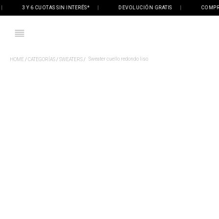
3 Y 6 CUOTAS SIN INTERÉS*
|
DEVOLUCIÓN GRATIS
|
COMPRÁ ON
Sweater cuello redondo liso
CATEGORÍAS
SWEATERS