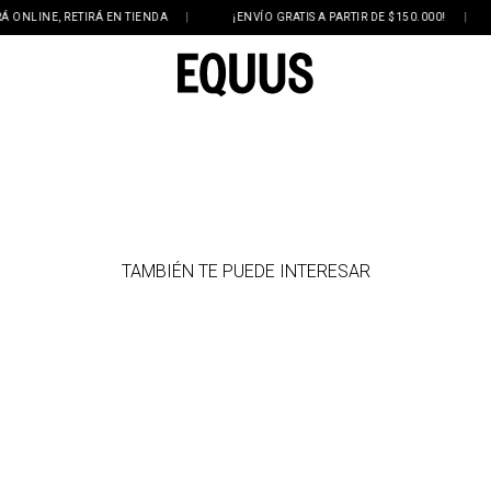
LINE, RETIRÁ EN TIENDA
|
¡ENVÍO GRATIS A PARTIR DE $150.000!
|
TAMBIÉN TE PUEDE INTERESAR