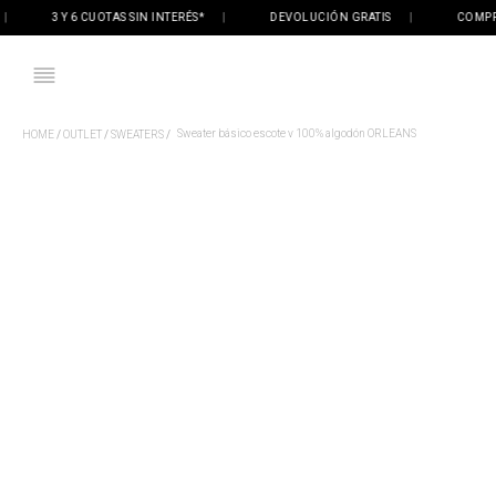
3 Y 6 CUOTAS SIN INTERÉS*
|
DEVOLUCIÓN GRATIS
|
COMPRÁ ON
Sweater básico escote v 100% algodón ORLEANS
OUTLET
SWEATERS