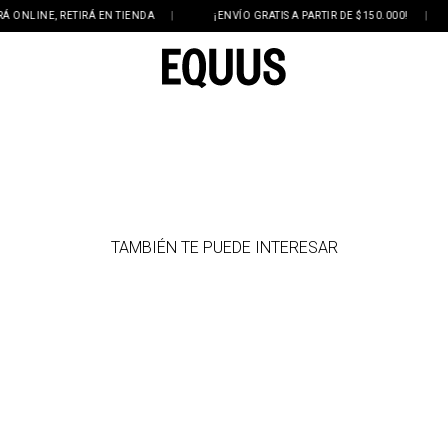
LINE, RETIRÁ EN TIENDA
|
¡ENVÍO GRATIS A PARTIR DE $150.000!
|
TAMBIÉN TE PUEDE INTERESAR