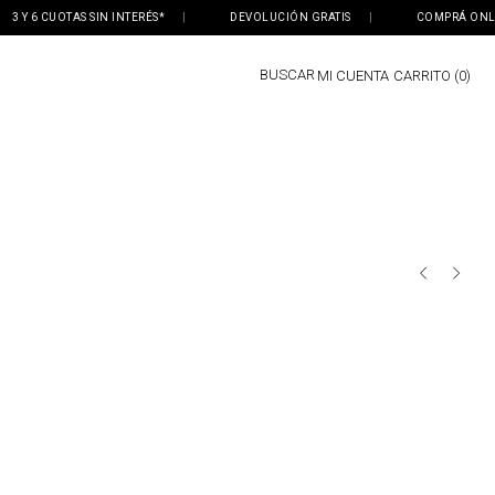
 Y 6 CUOTAS SIN INTERÉS*
|
DEVOLUCIÓN GRATIS
|
COMPRÁ ONLINE,
BUSCAR
MI CUENTA
0