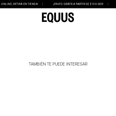
INE, RETIRÁ EN TIENDA
|
¡ENVÍO GRATIS A PARTIR DE $150.000!
|
3
TAMBIÉN TE PUEDE INTERESAR