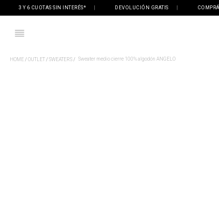
3 Y 6 CUOTAS SIN INTERÉS*
|
DEVOLUCIÓN GRATIS
|
COMPRÁ ONL
Sweater medio cierre 100% algodón ANGELO
OUTLET
SWEATERS