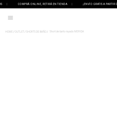
|
COMPRÁ ONLINE, RETIRÁ EN TIENDA
|
¡ENVÍO GRATIS A PARTIR DE
Short de baño rayado MERIDA
OUTLET
SHORTS DE BAÑO