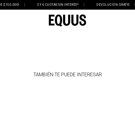
 $150.000!
|
3 Y 6 CUOTAS SIN INTERÉS*
|
DEVOLUCIÓN GRATIS
|
TAMBIÉN TE PUEDE INTERESAR