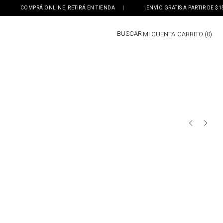
COMPRÁ ONLINE, RETIRÁ EN TIENDA
|
¡ENVÍO GRATIS A PARTIR DE $150
BUSCAR
MI CUENTA
0