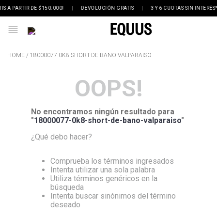
IS A PARTIR DE $150.000!
|
DEVOLUCIÓN GRATIS
|
3 Y 6 CUOTAS SIN INTERÉS
18000077-0K8-SHORT-DE-BANO-VALPARAISO
OOPS!
No encontramos ningún resultado para
"
18000077-0k8-short-de-bano-valparaiso
"
¿Qué debo hacer?
Comprueba los términos ingresados
Intenta utilizar una sola palabra
Utiliza términos genéricos en la
búsqueda
Intenta buscar sinónimos del término
deseado