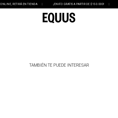
NE, RETIRÁ EN TIENDA
|
¡ENVÍO GRATIS A PARTIR DE $150.000!
|
3 
TAMBIÉN TE PUEDE INTERESAR