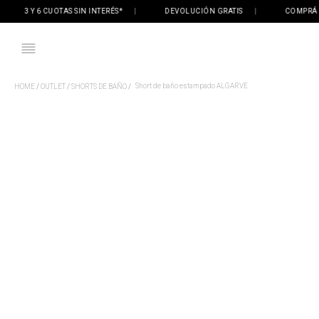
3 Y 6 CUOTAS SIN INTERÉS*
|
DEVOLUCIÓN GRATIS
|
COMPRÁ ONLI
Short de baño estampado ALGARVE
OUTLET
SHORTS DE BAÑO