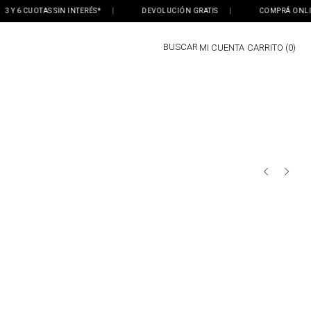
Y 6 CUOTAS SIN INTERÉS*
|
DEVOLUCIÓN GRATIS
|
COMPRÁ ONLINE, 
BUSCAR
MI CUENTA
0