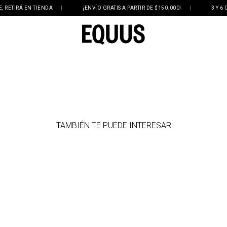
TIRÁ EN TIENDA
|
¡ENVÍO GRATIS A PARTIR DE $150.000!
|
3 Y 6 CUO
TAMBIÉN TE PUEDE INTERESAR