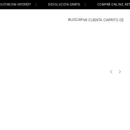
TAS SIN INTERÉS*
|
DEVOLUCIÓN GRATIS
|
COMPRÁ ONLINE, RETIRÁ
BUSCAR
MI CUENTA
0